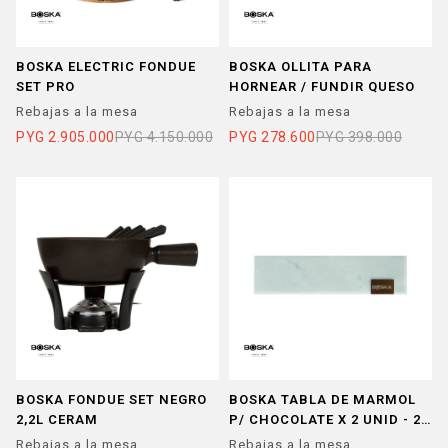
BOSKA ELECTRIC FONDUE
BOSKA OLLITA PARA
SET PRO
HORNEAR / FUNDIR QUESO
Rebajas a la mesa
Rebajas a la mesa
PYG
2.905.000
PYG
4.150.000
PYG
278.600
PYG
398.000
BOSKA FONDUE SET NEGRO
BOSKA TABLA DE MARMOL
2,2L CERAM
P/ CHOCOLATE X 2 UNID - 20
X 54 CM CHICA
Rebajas a la mesa
Rebajas a la mesa