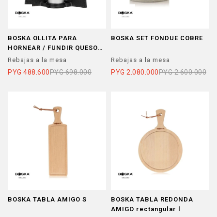
BOSKA OLLITA PARA
BOSKA SET FONDUE COBRE
HORNEAR / FUNDIR QUESO
GDE
Rebajas a la mesa
Rebajas a la mesa
PYG
488.600
PYG
698.000
PYG
2.080.000
PYG
2.600.000
BOSKA TABLA AMIGO S
BOSKA TABLA REDONDA
AMIGO rectangular l