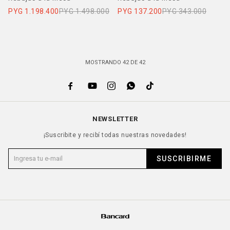
PYG
1.198.400
PYG
1.498.000
PYG
137.200
PYG
343.000
MOSTRANDO
42
DE
42





NEWSLETTER
¡Suscribite y recibí todas nuestras novedades!
SUSCRIBIRME