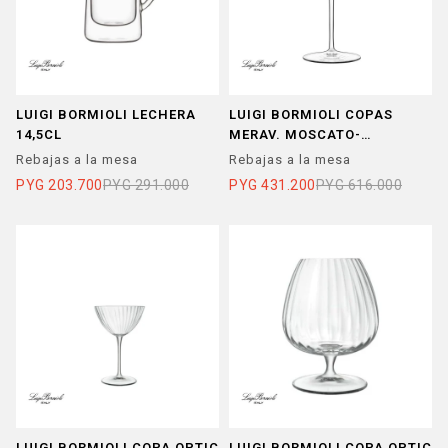
LUIGI BORMIOLI LECHERA
LUIGI BORMIOLI COPAS
14,5CL
MERAV. MOSCATO-
SPUMANT
Rebajas a la mesa
Rebajas a la mesa
PYG
203.700
PYG
291.000
PYG
431.200
PYG
616.000
LUIGI BORMIOLI COPA OPTIC
LUIGI BORMIOLI COPA OPTIC