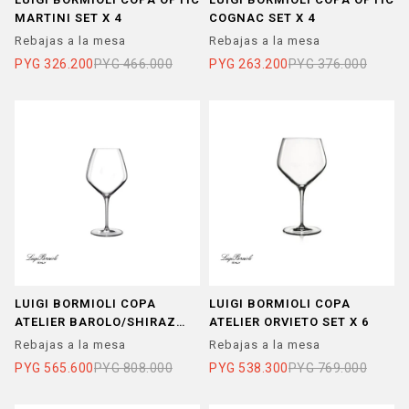
MARTINI SET X 4
COGNAC SET X 4
Rebajas a la mesa
Rebajas a la mesa
PYG
326.200
PYG
466.000
PYG
263.200
PYG
376.000
LUIGI BORMIOLI COPA
LUIGI BORMIOLI COPA
ATELIER BAROLO/SHIRAZ
ATELIER ORVIETO SET X 6
SET X 6
Rebajas a la mesa
Rebajas a la mesa
PYG
565.600
PYG
808.000
PYG
538.300
PYG
769.000