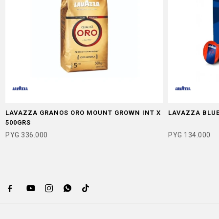
LAVAZZA GRANOS ORO MOUNT GROWN INT X
LAVAZZA BLUE
500GRS
PYG
336.000
PYG
134.000




