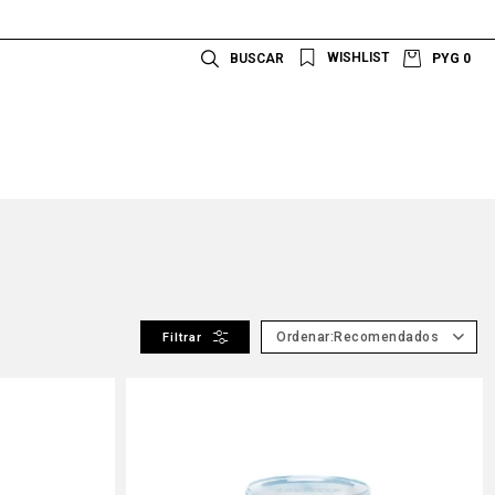
PYG
0
Recomendados