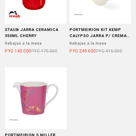
STAUB JARRA CERAMICA
PORTMEIRION KIT KEMP
350ML CHERRY
CALYPSO JARRA P/ CREMA
AMARILLO
Rebajas a la mesa
Rebajas a la mesa
PYG
140.000
PYG
175.000
PYG
249.600
PYG
416.000
PORTMEIRION S MILLER