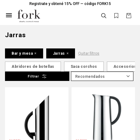
Registrate y obtené 15% OFF — código FORK15

Jarras
Bar y mesa
Jarras
Quitar filtros
Abridores de botellas
Saca corchos
Accesorios p
Recomendados