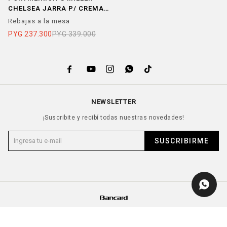
CHELSEA JARRA P/ CREMA
ROSA
Rebajas a la mesa
PYG
237.300
PYG
339.000





NEWSLETTER
¡Suscribite y recibí todas nuestras novedades!
SUSCRIBIRME