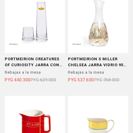
PORTMEIRION CREATURES
PORTMEIRION S MILLER
OF CURIOSITY JARRA CON
CHELSEA JARRA VIDRIO 950
VASO
ML
Rebajas a la mesa
Rebajas a la mesa
PYG
440.300
PYG
629.000
PYG
537.600
PYG
768.000