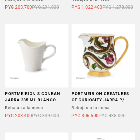
PYG
203.700
PYG
291.000
PYG
1.022.400
PYG
1.278.000
PORTMEIRION S CONRAN
PORTMEIRION CREATURES
JARRA 235 ML BLANCO
OF CURIOSITY JARRA P/
CREMA
Rebajas a la mesa
Rebajas a la mesa
PYG
203.400
PYG
339.000
PYG
306.600
PYG
438.000