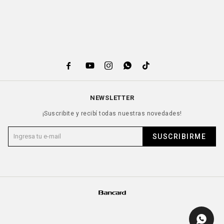





NEWSLETTER
¡Suscribite y recibí todas nuestras novedades!
SUSCRIBIRME