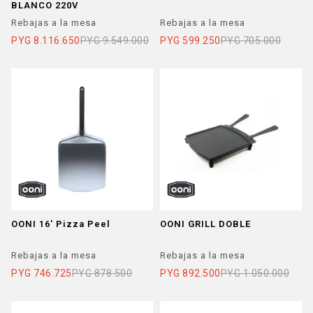
BLANCO 220V
Rebajas a la mesa
Rebajas a la mesa
PYG
8.116.650
PYG
9.549.000
PYG
599.250
PYG
705.000
OONI 16' Pizza Peel
OONI GRILL DOBLE
Rebajas a la mesa
Rebajas a la mesa
PYG
746.725
PYG
878.500
PYG
892.500
PYG
1.050.000