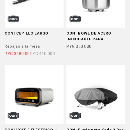
OONI CEPILLO LARGO
OONI BOWL DE ACERO
INOXIDABLE PARA
MEZCLADORA ESPIRAL
Rebajas a la mesa
PYG
350.000
HALO PRO
PYG
348.500
PYG
410.000
OONI VOLT 2 ELÉCTRICO –
OONI Funda para Koda 2 Pro