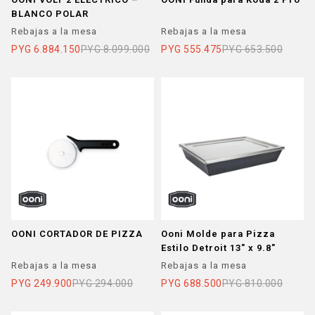
BLANCO POLAR
Rebajas a la mesa
Rebajas a la mesa
PYG
6.884.150
PYG
8.099.000
PYG
555.475
PYG
653.500
OONI CORTADOR DE PIZZA
Ooni Molde para Pizza
Estilo Detroit 13" x 9.8"
Rebajas a la mesa
Rebajas a la mesa
PYG
249.900
PYG
294.000
PYG
688.500
PYG
810.000