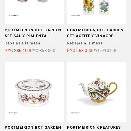
PORTMEIRION BOT GARDEN
PORTMEIRION BOT GARDEN
SET SAL Y PIMIENTA
SET ACEITE Y VINAGRE
PAJAROS
Rebajas a la mesa
Rebajas a la mesa
PYG
286.400
PYG
358.000
PYG
568.000
PYG
710.000
PORTMEIRION BOT GARDEN
PORTMEIRION CREATURES