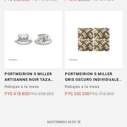
PORTMEIRION S MILLER
PORTMEIRION S MILLER
ARTISANNE NOIR TAZA
GRIS OSCURO INDIVIDUALES
ESPRESSO C/ PLATITO X2
SET x 4 -30x23 cm
Rebajas a la mesa
Rebajas a la mesa
PYG
418.800
PYG
698.000
PYG
500.500
PYG
715.000
MOSTRANDO
60
DE
78