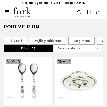
Registrate y obtené 15% OFF — código FORK15

PORTMEIRION
Té y café
Vajilla y cubiertos
Bar y mesa
Acc
Recomendados