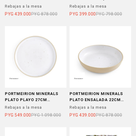
AQUAMARINE SET X 4
SET X 4
Rebajas a la mesa
Rebajas a la mesa
PYG
439.000
PYG
878.000
PYG
399.000
PYG
798.000
PORTMEIRION MINERALS
PORTMEIRION MINERALS
PLATO PLAYO 27CM
PLATO ENSALADA 22CM
MOONSTONE SET X 4
MOONSTONE SET X 4
Rebajas a la mesa
Rebajas a la mesa
PYG
549.000
PYG
1.098.000
PYG
439.000
PYG
878.000