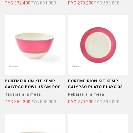
PYG
332.400
PYG
831.000
PYG
279.200
PYG
698.000
PORTMEIRION KIT KEMP
PORTMEIRION KIT KEMP
CALYPSO BOWL 15 CM ROSA
CALYPSO PLATO PLAYO 33
X 4 UNIDADES
CM ROSA
Rebajas a la mesa
Rebajas a la mesa
PYG
359.200
PYG
898.000
PYG
279.200
PYG
698.000