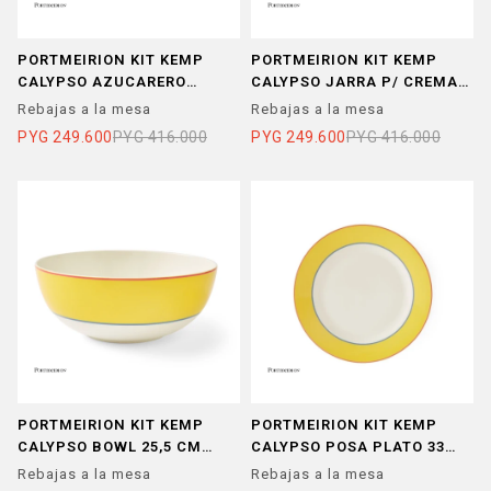
PORTMEIRION KIT KEMP
PORTMEIRION KIT KEMP
CALYPSO AZUCARERO
CALYPSO JARRA P/ CREMA
AMARILLO
AMARILLO
Rebajas a la mesa
Rebajas a la mesa
PYG
249.600
PYG
416.000
PYG
249.600
PYG
416.000
PORTMEIRION KIT KEMP
PORTMEIRION KIT KEMP
CALYPSO BOWL 25,5 CM
CALYPSO POSA PLATO 33
AMARILLO
CM AMARILLO
Rebajas a la mesa
Rebajas a la mesa