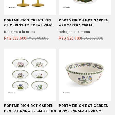
PORTMEIRION CREATURES
PORTMEIRION BOT GARDEN
OF CURIOSITY COPAS VINO
AZUCARERA 200 ML
SET X 2
Rebajas a la mesa
Rebajas a la mesa
PYG
383.600
PYG
548.000
PYG
526.400
PYG
658.000
PORTMEIRION BOT GARDEN
PORTMEIRION BOT GARDEN
PLATO HONDO 20 CM SET x 6
BOWL ENSALADA 28 CM