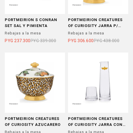
PORTMEIRION S CONRAN
PORTMEIRION CREATURES
SET SAL Y PIMIENTA
OF CURIOSITY JARRA P/
CREMA
Rebajas a la mesa
Rebajas a la mesa
PYG
237.300
PYG
339.000
PYG
306.600
PYG
438.000
PORTMEIRION CREATURES
PORTMEIRION CREATURES
OF CURIOSITY AZUCARERO
OF CURIOSITY JARRA CON
VASO
Rebajas a la mesa
Rebajas a la mesa