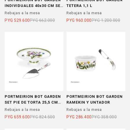
INDIVIDUALES 40x30 CM SET
TETERA 1,1 L
x 4
Rebajas a la mesa
Rebajas a la mesa
PYG
529.600
PYG
662.000
PYG
960.000
PYG
1.200.000
PORTMEIRION BOT GARDEN
PORTMEIRION BOT GARDEN
SET PIE DE TORTA 25,5 CM
RAMEKIN Y UNTADOR
C/ PALA TORTA
Rebajas a la mesa
Rebajas a la mesa
PYG
659.600
PYG
824.500
PYG
286.400
PYG
358.000