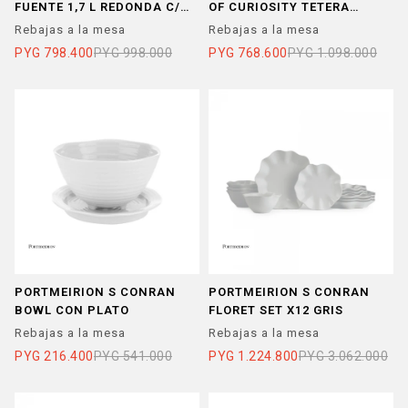
FUENTE 1,7 L REDONDA C/
OF CURIOSITY TETERA
TAPA
950ML
Rebajas a la mesa
Rebajas a la mesa
PYG
798.400
PYG
998.000
PYG
768.600
PYG
1.098.000
PORTMEIRION S CONRAN
PORTMEIRION S CONRAN
BOWL CON PLATO
FLORET SET X12 GRIS
Rebajas a la mesa
Rebajas a la mesa
PYG
216.400
PYG
541.000
PYG
1.224.800
PYG
3.062.000