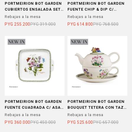
PORTMEIRION BOT GARDEN
PORTMEIRION BOT GARDEN
CUBIERTOS ENSALADA SET x
FUENTE CHIP & DIP C/
2
DIVISIONES 35,5 CM
Rebajas a la mesa
Rebajas a la mesa
PYG
255.200
PYG
319.000
PYG
614.800
PYG
768.500
PORTMEIRION BOT GARDEN
PORTMEIRION BOT GARDEN
FUENTE CUADRADA C/ ASAS
BOUQUET TETERA CON TAZA
28 CM
P/1
Rebajas a la mesa
Rebajas a la mesa
PYG
360.000
PYG
450.000
PYG
525.600
PYG
657.000