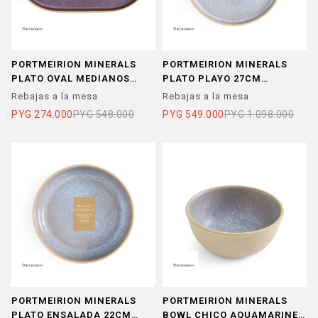
PORTMEIRION MINERALS
PORTMEIRION MINERALS
PLATO OVAL MEDIANOS
PLATO PLAYO 27CM
AMATISTA
AQUAMARINE SET X 4
Rebajas a la mesa
Rebajas a la mesa
PYG
274.000
PYG
548.000
PYG
549.000
PYG
1.098.000
PORTMEIRION MINERALS
PORTMEIRION MINERALS
PLATO ENSALADA 22CM
BOWL CHICO AQUAMARINE