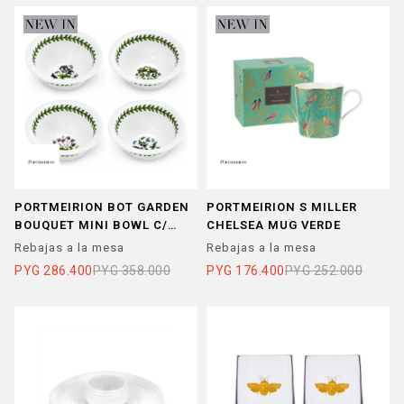
PORTMEIRION BOT GARDEN
PORTMEIRION S MILLER
BOUQUET MINI BOWL C/
CHELSEA MUG VERDE
TAPA
Rebajas a la mesa
Rebajas a la mesa
PYG
286.400
PYG
358.000
PYG
176.400
PYG
252.000