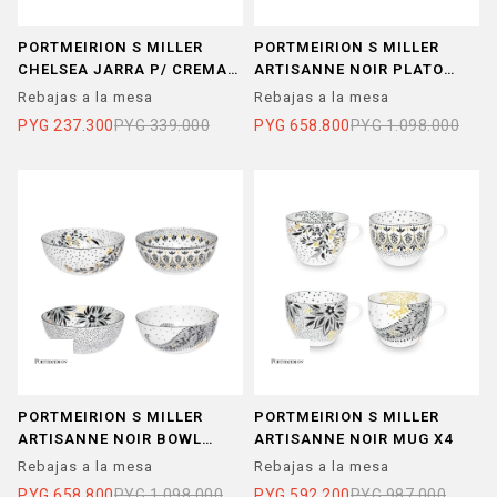
PORTMEIRION S MILLER
PORTMEIRION S MILLER
CHELSEA JARRA P/ CREMA
ARTISANNE NOIR PLATO
ROSA
POSTRE 20 CM X 4
Rebajas a la mesa
Rebajas a la mesa
PYG
237.300
PYG
339.000
PYG
658.800
PYG
1.098.000
PORTMEIRION S MILLER
PORTMEIRION S MILLER
ARTISANNE NOIR BOWL
ARTISANNE NOIR MUG X4
CEREAL 15 CM x4
Rebajas a la mesa
Rebajas a la mesa
PYG
658.800
PYG
1.098.000
PYG
592.200
PYG
987.000