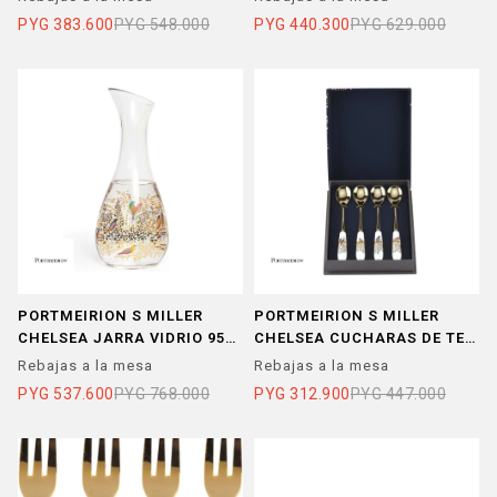
PYG
383.600
PYG
548.000
PYG
440.300
PYG
629.000
PORTMEIRION S MILLER
PORTMEIRION S MILLER
CHELSEA JARRA VIDRIO 950
CHELSEA CUCHARAS DE TE
ML
SET x 4
Rebajas a la mesa
Rebajas a la mesa
PYG
537.600
PYG
768.000
PYG
312.900
PYG
447.000