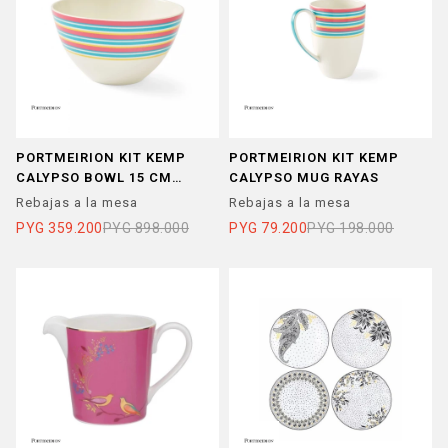
PORTMEIRION KIT KEMP
PORTMEIRION KIT KEMP
CALYPSO BOWL 15 CM
CALYPSO MUG RAYAS
RAYAS X 4 UNIDADES
Rebajas a la mesa
Rebajas a la mesa
PYG
359.200
PYG
898.000
PYG
79.200
PYG
198.000