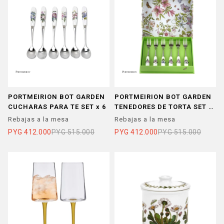
PORTMEIRION BOT GARDEN
PORTMEIRION BOT GARDEN
CUCHARAS PARA TE SET x 6
TENEDORES DE TORTA SET x
6
Rebajas a la mesa
Rebajas a la mesa
PYG
412.000
PYG
515.000
PYG
412.000
PYG
515.000