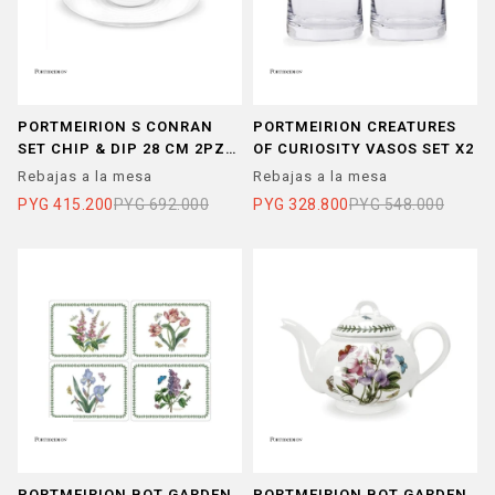
PORTMEIRION S CONRAN
PORTMEIRION CREATURES
SET CHIP & DIP 28 CM 2PZ
OF CURIOSITY VASOS SET X2
BLANCO
Rebajas a la mesa
Rebajas a la mesa
PYG
415.200
PYG
692.000
PYG
328.800
PYG
548.000
PORTMEIRION BOT GARDEN
PORTMEIRION BOT GARDEN