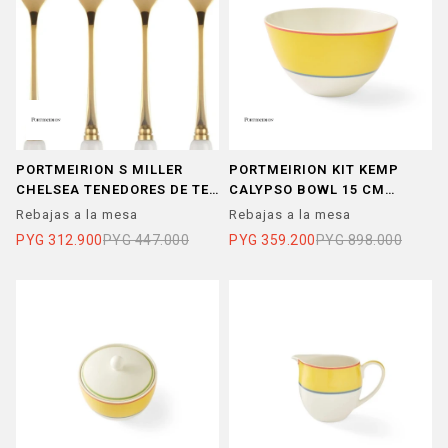
PORTMEIRION S MILLER
PORTMEIRION KIT KEMP
CHELSEA TENEDORES DE TE
CALYPSO BOWL 15 CM
SET x 4
AMARILLO SET X 4
Rebajas a la mesa
Rebajas a la mesa
PYG
312.900
PYG
447.000
PYG
359.200
PYG
898.000