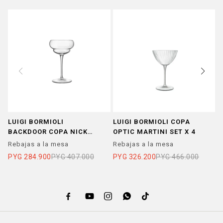
LUIGI BORMIOLI
LUIGI BORMIOLI COPA
L
BACKDOOR COPA NICK
OPTIC MARTINI SET X 4
C
NORA SET X 6
Rebajas a la mesa
Rebajas a la mesa
R
PYG
284.900
PYG
407.000
PYG
326.200
PYG
466.000
P




