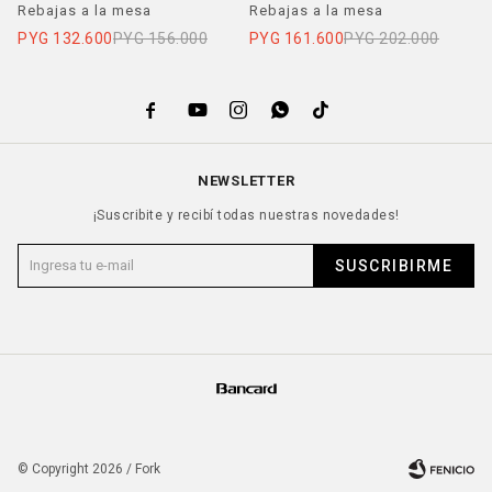
BLOSSOM
Rebajas a la mesa
Rebajas a la mesa
R
PYG
132.600
PYG
156.000
PYG
161.600
PYG
202.000
P





NEWSLETTER
¡Suscribite y recibí todas nuestras novedades!
SUSCRIBIRME
© Copyright 2026 / Fork