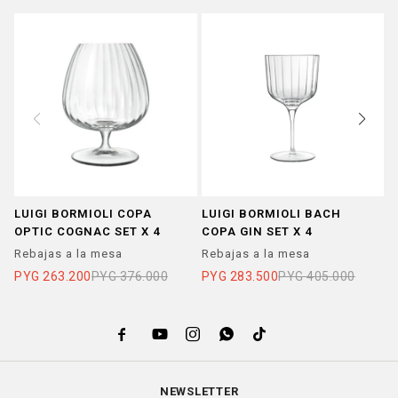
LUIGI BORMIOLI COPA
LUIGI BORMIOLI BACH
L
OPTIC COGNAC SET X 4
COPA GIN SET X 4
B
N
Rebajas a la mesa
Rebajas a la mesa
R
PYG
263.200
PYG
376.000
PYG
283.500
PYG
405.000
P





NEWSLETTER