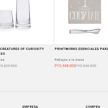
CREATURES OF CURIOSITY
PRINTWORKS ESENCIALES PAR
ASO
esa
Rebajas a la mesa
YG
629.000
PYG
448.000
PYG
560.000
EMPRESA
COMPRA