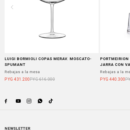
LUIGI BORMIOLI COPAS MERAV. MOSCATO-
PORTMEIRION 
SPUMANT
JARRA CON V
Rebajas a la mesa
Rebajas a la m
PYG
431.200
PYG
616.000
PYG
440.300
P





NEWSLETTER