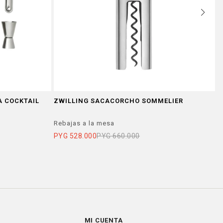
A COCKTAIL
ZWILLING SACACORCHO SOMMELIER
P
V
Rebajas a la mesa
R
PYG
528.000
PYG
660.000
P
MI CUENTA