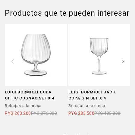
Productos que te pueden interesar
LUIGI BORMIOLI COPA
LUIGI BORMIOLI BACH
L
OPTIC COGNAC SET X 4
COPA GIN SET X 4
B
N
Rebajas a la mesa
Rebajas a la mesa
R
PYG
263.200
PYG
376.000
PYG
283.500
PYG
405.000
P