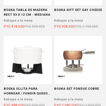
BOSKA TABLA DE MADERA
BOSKA GIFT SET SAY CHEESE
RECT 53 X 12 CM - MEDIANA
Rebajas a la mesa
Rebajas a la mesa
PYG
418.600
PYG
598.000
PYG
958.400
PYG
1.198.000
BOSKA OLLITA PARA
BOSKA SET FONDUE COBRE
HORNEAR / FUNDIR QUESO
GDE
Rebajas a la mesa
Rebajas a la mesa
PYG
488.600
PYG
698.000
PYG
2.080.000
PYG
2.600.000