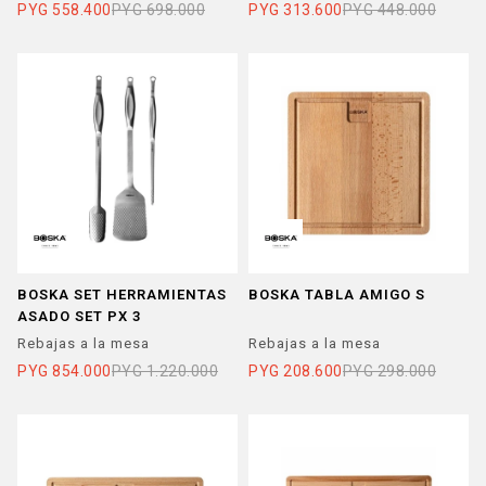
PYG
558.400
PYG
698.000
PYG
313.600
PYG
448.000
BOSKA SET HERRAMIENTAS
BOSKA TABLA AMIGO S
ASADO SET PX 3
Rebajas a la mesa
Rebajas a la mesa
PYG
854.000
PYG
1.220.000
PYG
208.600
PYG
298.000