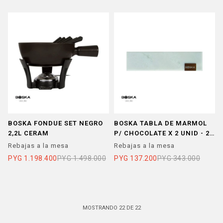
BOSKA FONDUE SET NEGRO
BOSKA TABLA DE MARMOL
2,2L CERAM
P/ CHOCOLATE X 2 UNID - 20
X 54 CM CHICA
Rebajas a la mesa
Rebajas a la mesa
PYG
1.198.400
PYG
1.498.000
PYG
137.200
PYG
343.000
MOSTRANDO
22
DE
22