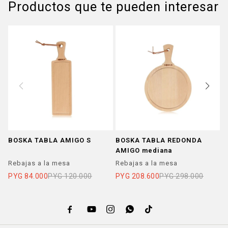
Productos que te pueden interesar
BOSKA TABLA AMIGO S
BOSKA TABLA REDONDA
Z
AMIGO mediana
M
c
Rebajas a la mesa
Rebajas a la mesa
R
PYG
84.000
PYG
120.000
PYG
208.600
PYG
298.000
P




