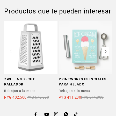
Productos que te pueden interesar
ZWILLING Z-CUT
PRINTWORKS ESENCIALES
P
RALLADOR
PARA HELADO
G
V
Rebajas a la mesa
Rebajas a la mesa
R
PYG
402.500
PYG
575.000
PYG
411.200
PYG
514.000
P




