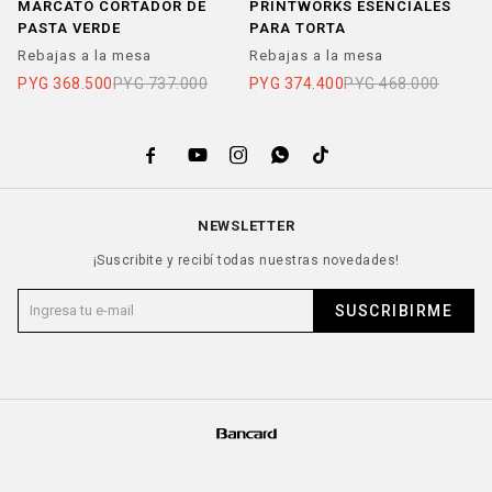
MARCATO CORTADOR DE
PRINTWORKS ESENCIALES
Z
PASTA VERDE
PARA TORTA
4
Rebajas a la mesa
Rebajas a la mesa
R
PYG
368.500
PYG
737.000
PYG
374.400
PYG
468.000
P





NEWSLETTER
¡Suscribite y recibí todas nuestras novedades!
SUSCRIBIRME