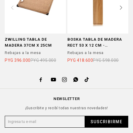
ZWILLING TABLA DE
BOSKA TABLA DE MADERA
Z
MADERA 37CM X 25CM
RECT 53 X 12 CM -
M
MEDIANA
Rebajas a la mesa
Rebajas a la mesa
R
PYG
396.000
PYG
495.000
PYG
418.600
PYG
598.000
P





NEWSLETTER
¡Suscribite y recibí todas nuestras novedades!
SUSCRIBIRME