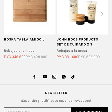
BOSKA TABLA AMIGO L
JOHN BOOS PRODUCTO
J
SET DE CUIDADO X 3
C
B
Rebajas a la mesa
Rebajas a la mesa
R
A
PYG
348.600
PYG
498.000
PYG
381.600
PYG
636.000
P





NEWSLETTER
¡Suscribite y recibí todas nuestras novedades!