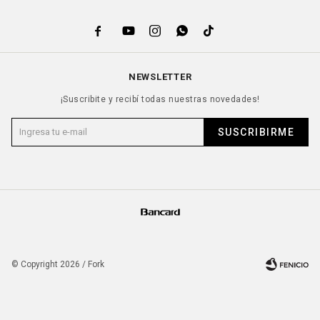





NEWSLETTER
¡Suscribite y recibí todas nuestras novedades!
SUSCRIBIRME
© Copyright 2026 / Fork