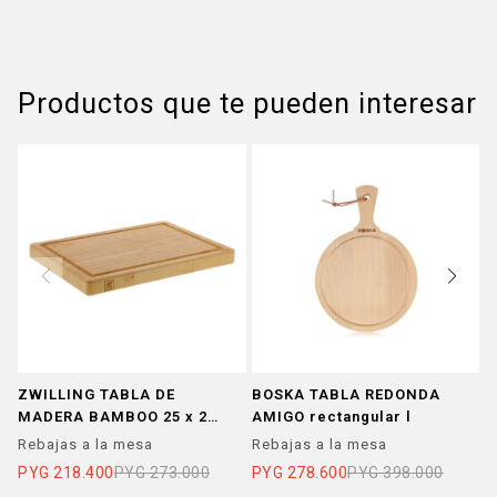
Productos que te pueden interesar
ZWILLING TABLA DE
BOSKA TABLA REDONDA
B
MADERA BAMBOO 25 x 20
AMIGO rectangular l
cm
Rebajas a la mesa
Rebajas a la mesa
R
PYG
218.400
PYG
273.000
PYG
278.600
PYG
398.000
P