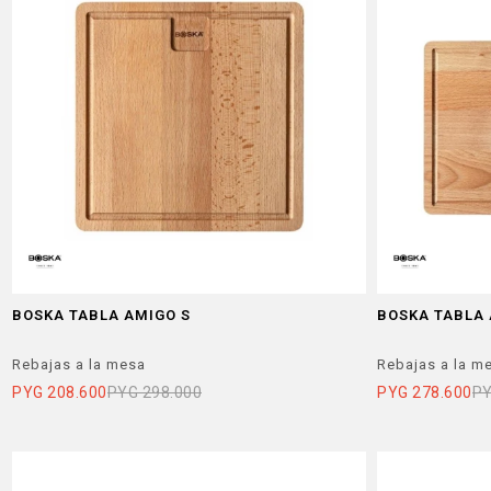
BOSKA TABLA AMIGO S
BOSKA TABLA
Rebajas a la mesa
Rebajas a la m
PYG
208.600
PYG
298.000
PYG
278.600
P