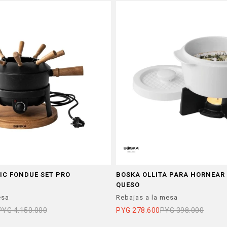
IC FONDUE SET PRO
BOSKA OLLITA PARA HORNEAR 
QUESO
esa
Rebajas a la mesa
PYG
4.150.000
PYG
278.600
PYG
398.000