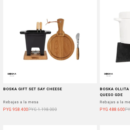
BOSKA GIFT SET SAY CHEESE
BOSKA OLLITA
QUESO GDE
Rebajas a la mesa
Rebajas a la m
PYG
958.400
PYG
1.198.000
PYG
488.600
P