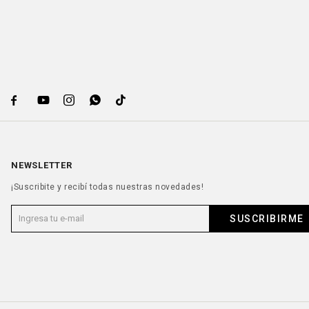





NEWSLETTER
¡Suscribite y recibí todas nuestras novedades!
SUSCRIBIRME