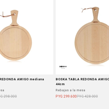
REDONDA AMIGO mediana
BOSKA TABLA REDONDA AMIGO
44cm
esa
Rebajas a la mesa
YG
298.000
PYG
299.600
PYG
428.000