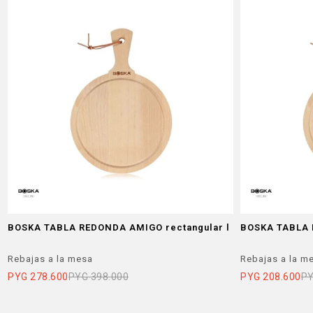
BOSKA TABLA REDONDA AMIGO rectangular l
BOSKA TABLA 
Rebajas a la mesa
Rebajas a la m
PYG
278.600
PYG
398.000
PYG
208.600
P