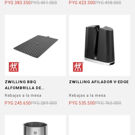
PYG
383.350
PYG
451.000
PYG
423.300
PYG
498.000
ZWILLING BBQ
ZWILLING AFILADOR V-EDGE
ALFOMBRILLA DE
PROTECCION 45x31
Rebajas a la mesa
Rebajas a la mesa
PYG
245.650
PYG
289.000
PYG
535.500
PYG
765.000