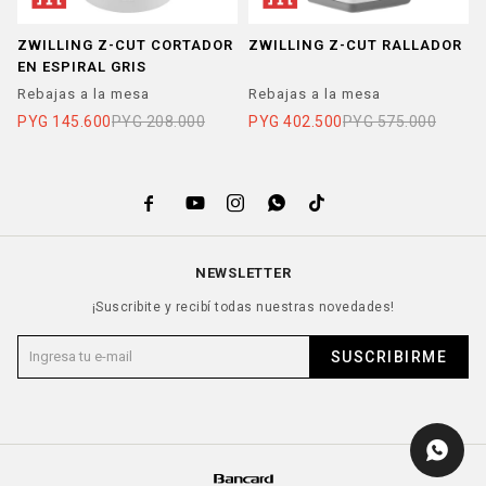
ZWILLING Z-CUT CORTADOR
ZWILLING Z-CUT RALLADOR
EN ESPIRAL GRIS
Rebajas a la mesa
Rebajas a la mesa
PYG
145.600
PYG
208.000
PYG
402.500
PYG
575.000





NEWSLETTER
¡Suscribite y recibí todas nuestras novedades!
SUSCRIBIRME