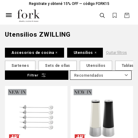
Registrate y obtené 15% OFF — código FORK15

Utensilios ZWILLING
Accesorios de cocina
Utensilios
Quitar filtros
Sartenes
Sets de ollas
Utensilios
Tablas
Recomendados