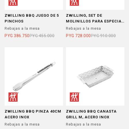
ZWILLING BBQ JUEGO DE 5
ZWILLING, SET DE
PINCHOS
MOLINILLOS PARA ESPECIAS
2 PZ
Rebajas a la mesa
Rebajas a la mesa
PYG
386.750
PYG
455.000
PYG
728.000
PYG
910.000
ZWILLING BBQ PINZA 40CM
ZWILLING BBQ CANASTA
ACERO INOX
GRILL M, ACERO INOX
Rebajas a la mesa
Rebajas a la mesa