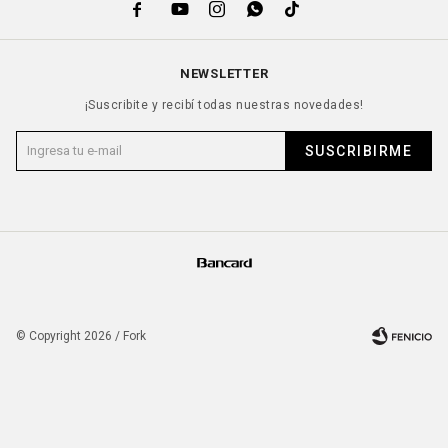





NEWSLETTER
¡Suscribite y recibí todas nuestras novedades!
SUSCRIBIRME
© Copyright 2026 / Fork