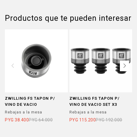
Productos que te pueden interesar
ZWILLING FS TAPON P/
ZWILLING FS TAPON P/
C
VINO DE VACIO
VINO DE VACIO SET X3
S
Rebajas a la mesa
Rebajas a la mesa
P
PYG
38.400
PYG
64.000
PYG
115.200
PYG
192.000