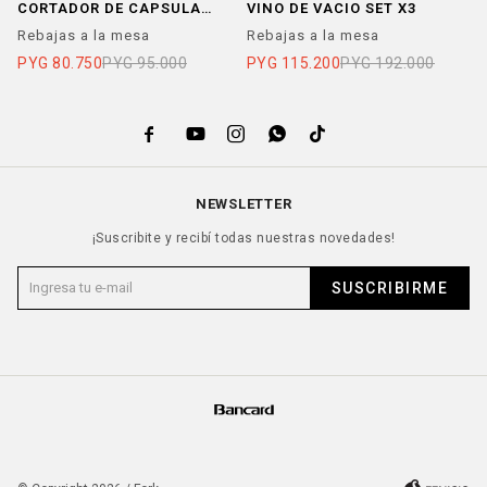
CORTADOR DE CAPSULA
VINO DE VACIO SET X3
S
13CM
Rebajas a la mesa
Rebajas a la mesa
P
PYG
80.750
PYG
95.000
PYG
115.200
PYG
192.000





NEWSLETTER
¡Suscribite y recibí todas nuestras novedades!
SUSCRIBIRME