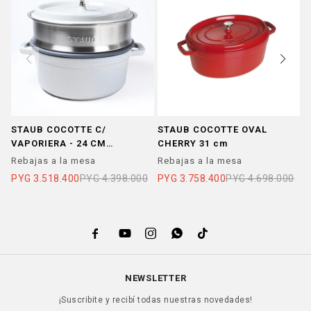
STAUB COCOTTE C/
STAUB COCOTTE OVAL
S
VAPORIERA - 24 CM
CHERRY 31 cm
N
TRUFA
Rebajas a la mesa
Rebajas a la mesa
R
PYG
3.518.400
PYG
4.398.000
PYG
3.758.400
PYG
4.698.000
P





NEWSLETTER
¡Suscribite y recibí todas nuestras novedades!