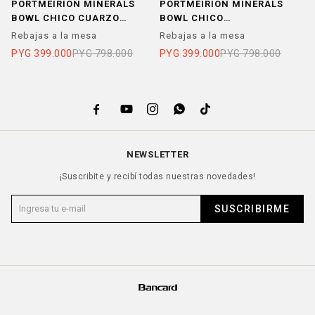
PORTMEIRION MINERALS
PORTMEIRION MINERALS
P
BOWL CHICO CUARZO
BOWL CHICO
G
ROSA SET X 4
AQUAMARINE SET X 4
T
Rebajas a la mesa
Rebajas a la mesa
R
PYG
399.000
PYG
798.000
PYG
399.000
PYG
798.000
P





NEWSLETTER
¡Suscribite y recibí todas nuestras novedades!
SUSCRIBIRME