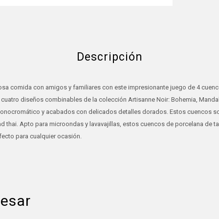
Descripción
iosa comida con amigos y familiares con este impresionante juego de 4 cuen
e cuatro diseños combinables de la colección Artisanne Noir: Bohemia, Mandala
monocromático y acabados con delicados detalles dorados. Estos cuencos s
d thai. Apto para microondas y lavavajillas, estos cuencos de porcelana de t
cto para cualquier ocasión.
resar