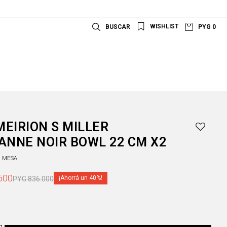
PYG
0
EIRION S MILLER
ANNE NOIR BOWL 22 CM X2
A MESA
600
40
PYG
836.000