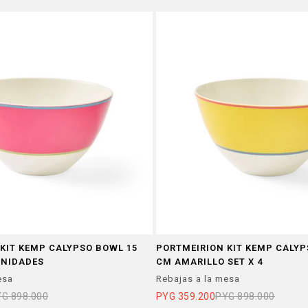
KIT KEMP CALYPSO BOWL 15
PORTMEIRION KIT KEMP CALYP
UNIDADES
CM AMARILLO SET X 4
esa
Rebajas a la mesa
YG
898.000
PYG
359.200
PYG
898.000