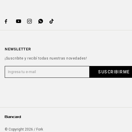





NEWSLETTER
¡Suscribite y recibí todas nuestras novedades!
SUSCRIBIRME
© Copyright 2026 / Fork