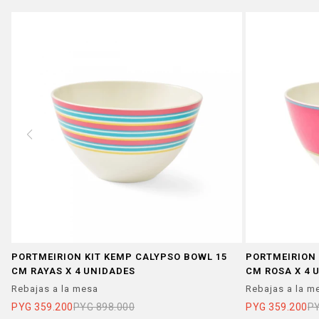
PORTMEIRION KIT KEMP CALYPSO BOWL 15
PORTMEIRION 
CM RAYAS X 4 UNIDADES
CM ROSA X 4 
Rebajas a la mesa
Rebajas a la m
PYG
359.200
PYG
898.000
PYG
359.200
P