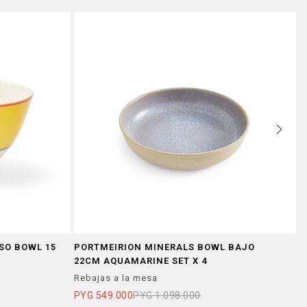
SO BOWL 15
PORTMEIRION MINERALS BOWL BAJO
P
22CM AQUAMARINE SET X 4
2
Rebajas a la mesa
R
PYG
549.000
PYG
1.098.000
P