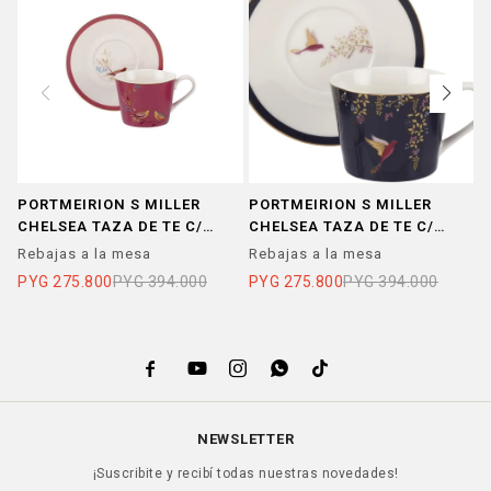
PORTMEIRION S MILLER
PORTMEIRION S MILLER
P
CHELSEA TAZA DE TE C/
CHELSEA TAZA DE TE C/
A
PLATO ROSA
PLATO AZUL
E
Rebajas a la mesa
Rebajas a la mesa
R
PYG
275.800
PYG
394.000
PYG
275.800
PYG
394.000
P





NEWSLETTER
¡Suscribite y recibí todas nuestras novedades!