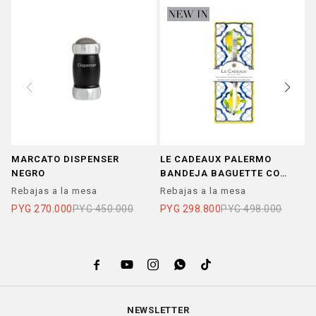
MARCATO DISPENSER
LE CADEAUX PALERMO
B
NEGRO
BANDEJA BAGUETTE CON
M
CUCHILLO
M
Rebajas a la mesa
Rebajas a la mesa
R
PYG
270.000
PYG
450.000
PYG
298.800
PYG
498.000
P





NEWSLETTER