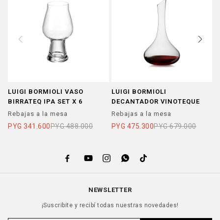
LUIGI BORMIOLI VASO
LUIGI BORMIOLI
L
BIRRATEQ IPA SET X 6
DECANTADOR VINOTEQUE
B
T
Rebajas a la mesa
Rebajas a la mesa
R
PYG
341.600
PYG
488.000
PYG
475.300
PYG
679.000
P





NEWSLETTER
¡Suscribite y recibí todas nuestras novedades!