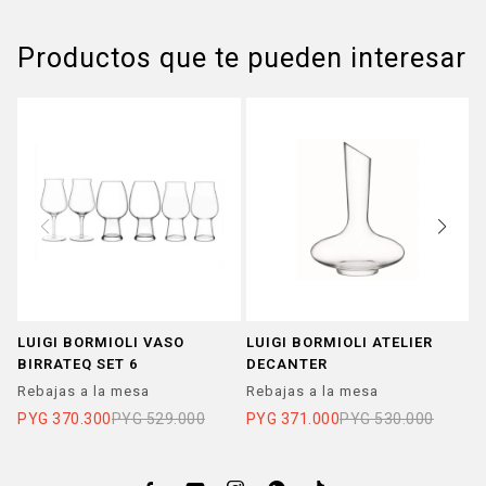
Productos que te pueden interesar
LUIGI BORMIOLI VASO
LUIGI BORMIOLI ATELIER
P
BIRRATEQ SET 6
DECANTER
O
V
Rebajas a la mesa
Rebajas a la mesa
R
PYG
370.300
PYG
529.000
PYG
371.000
PYG
530.000
P