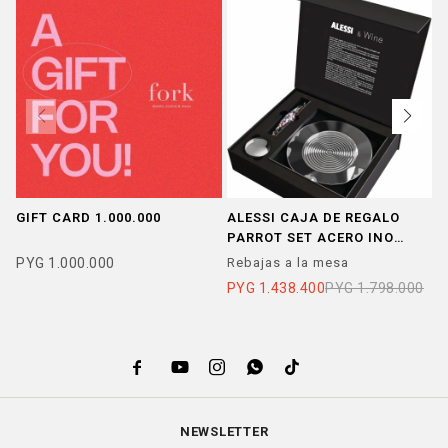
GIFT CARD 1.000.000
ALESSI CAJA DE REGALO
A
PARROT SET ACERO INOX
R
18/10
PYG
1.000.000
Rebajas a la mesa
R
PYG
1.438.400
PYG
1.798.000
P





NEWSLETTER