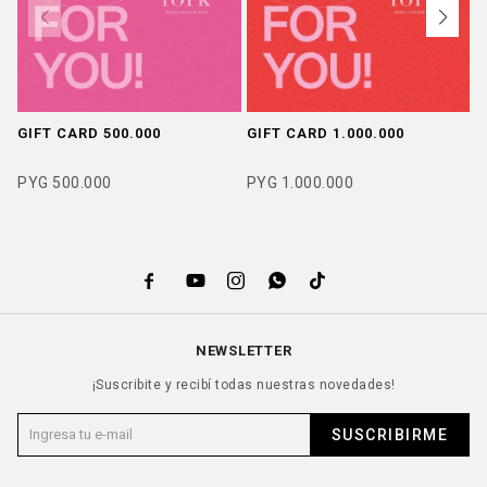
GIFT CARD 500.000
GIFT CARD 1.000.000
A
P
1
PYG
500.000
PYG
1.000.000
R
P





NEWSLETTER
¡Suscribite y recibí todas nuestras novedades!
SUSCRIBIRME