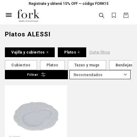
Registrate y obtené 15% OFF — código FORK15

Platos ALESSI
Vajilla y cubiertos
Platos
Quitar filtros
Cubiertos
Platos
Tazas y mugs
Bandejas
Recomendados