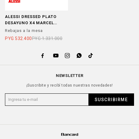
ALESSI DRESSED PLATO
DESAYUNO X4 MARCEL
WANDERS 16CM PORCELANA
Rebajas a la mesa
PYG
532.400
PYG
1.331.000





NEWSLETTER
¡Suscribite y recibí todas nuestras novedades!
SUSCRIBIRME