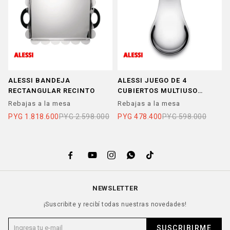
ALESSI BANDEJA
ALESSI JUEGO DE 4
RECTANGULAR RECINTO
CUBIERTOS MULTIUSO
TENEDOR/CUCHARA ACERO
Rebajas a la mesa
Rebajas a la mesa
INOX
PYG
1.818.600
PYG
2.598.000
PYG
478.400
PYG
598.000





NEWSLETTER
¡Suscribite y recibí todas nuestras novedades!
SUSCRIBIRME