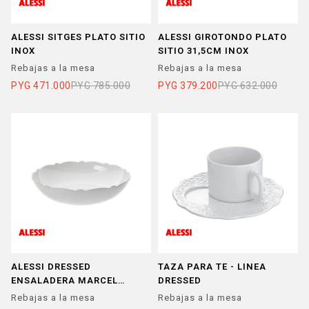
ALESSI SITGES PLATO SITIO
ALESSI GIROTONDO PLATO
INOX
SITIO 31,5CM INOX
Rebajas a la mesa
Rebajas a la mesa
PYG
471.000
PYG
785.000
PYG
379.200
PYG
632.000
ALESSI DRESSED
TAZA PARA TE - LINEA
ENSALADERA MARCEL
DRESSED
WANDERS 29,5CM
Rebajas a la mesa
Rebajas a la mesa
PORCELANA