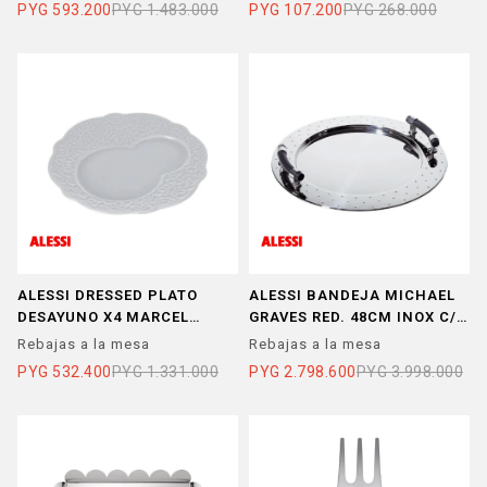
PYG
593.200
PYG
1.483.000
PYG
107.200
PYG
268.000
ALESSI DRESSED PLATO
ALESSI BANDEJA MICHAEL
DESAYUNO X4 MARCEL
GRAVES RED. 48CM INOX C/
WANDERS 16CM PORCELANA
ASAS NEGRAS
Rebajas a la mesa
Rebajas a la mesa
PYG
532.400
PYG
1.331.000
PYG
2.798.600
PYG
3.998.000