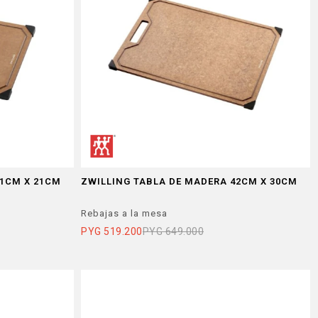
31CM X 21CM
ZWILLING TABLA DE MADERA 42CM X 30CM
Rebajas a la mesa
PYG
519.200
PYG
649.000