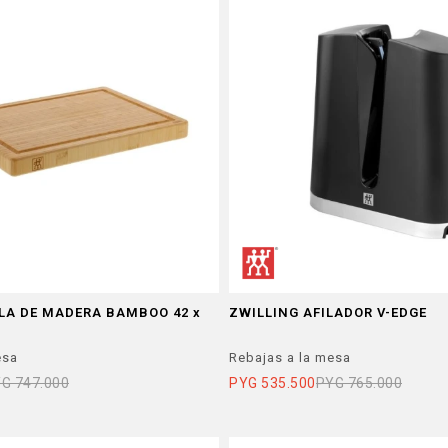
LA DE MADERA BAMBOO 42 x
ZWILLING AFILADOR V-EDGE
esa
Rebajas a la mesa
YG
747.000
PYG
535.500
PYG
765.000