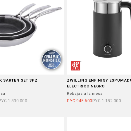
K SARTEN SET 3PZ
ZWILLING ENFINIGY ESPUMAD
ELECTRICO NEGRO
esa
Rebajas a la mesa
PYG
1.830.000
PYG
945.600
PYG
1.182.000