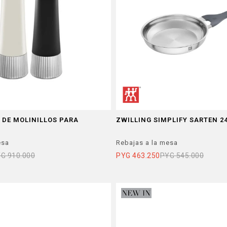
T DE MOLINILLOS PARA
ZWILLING SIMPLIFY SARTEN 2
Z
esa
Rebajas a la mesa
YG
910.000
PYG
463.250
PYG
545.000