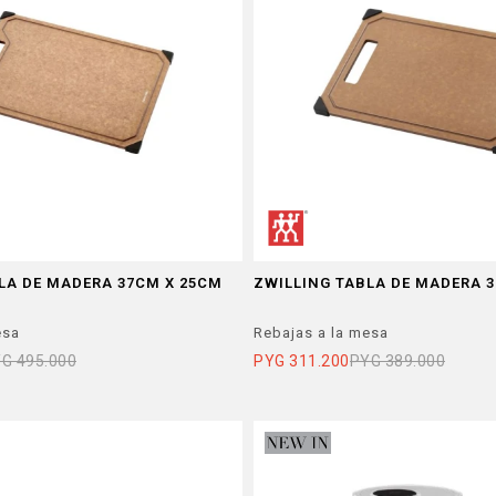
LA DE MADERA 37CM X 25CM
ZWILLING TABLA DE MADERA 
esa
Rebajas a la mesa
YG
495.000
PYG
311.200
PYG
389.000