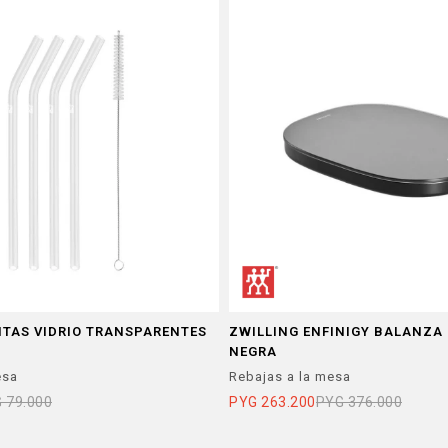
ITAS VIDRIO TRANSPARENTES
ZWILLING ENFINIGY BALANZA 
NEGRA
esa
Rebajas a la mesa
G
79.000
PYG
263.200
PYG
376.000