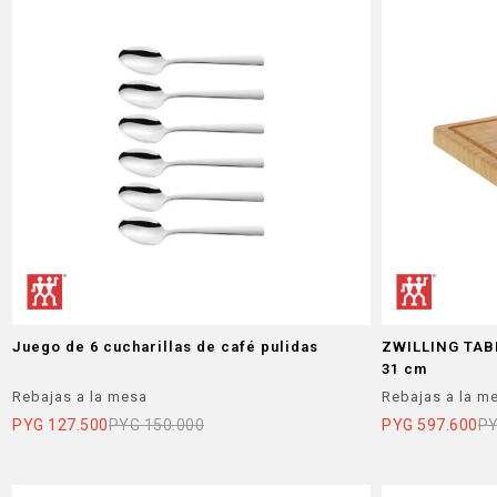
Juego de 6 cucharillas de café pulidas
ZWILLING TAB
31 cm
Rebajas a la mesa
Rebajas a la m
PYG
127.500
PYG
150.000
PYG
597.600
P