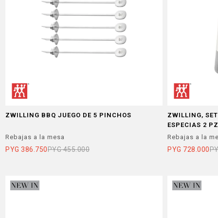
ZWILLING BBQ JUEGO DE 5 PINCHOS
ZWILLING, SE
ESPECIAS 2 P
Rebajas a la mesa
Rebajas a la m
PYG
386.750
PYG
455.000
PYG
728.000
P