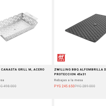
 CANASTA GRILL M, ACERO
ZWILLING BBQ ALFOMBRILLA 
PROTECCION 45x31
esa
Rebajas a la mesa
YG
498.000
PYG
245.650
PYG
289.000