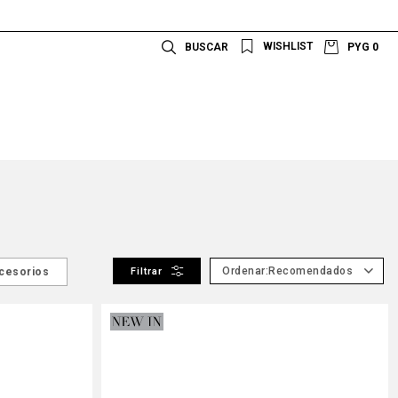
PYG
0
Recomendados
cesorios