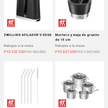
ZWILLING AFILADOR V-EDGE
Mortero y maja de granito
de 15 cm
Rebajas a la mesa
Rebajas a la mesa
PYG
535.500
PYG
765.000
PYG
837.600
PYG
1.047.000