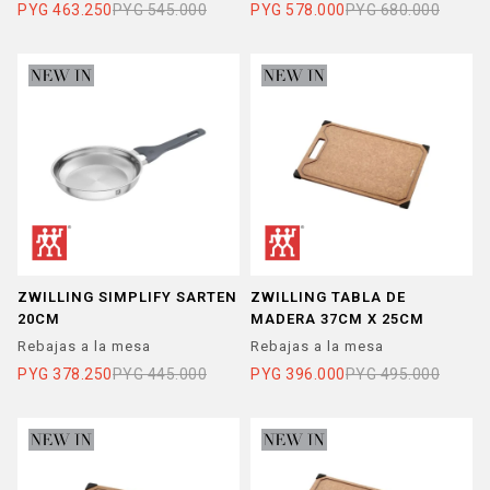
PYG
463.250
PYG
545.000
PYG
578.000
PYG
680.000
ZWILLING SIMPLIFY SARTEN
ZWILLING TABLA DE
20CM
MADERA 37CM X 25CM
Rebajas a la mesa
Rebajas a la mesa
PYG
378.250
PYG
445.000
PYG
396.000
PYG
495.000