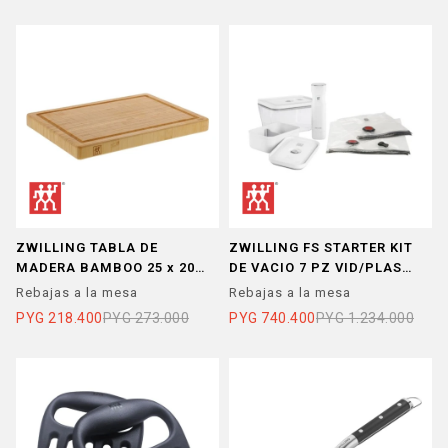
ZWILLING TABLA DE
ZWILLING FS STARTER KIT
MADERA BAMBOO 25 x 20
DE VACIO 7 PZ VID/PLAS
cm
(MED-GDE)
Rebajas a la mesa
Rebajas a la mesa
PYG
218.400
PYG
273.000
PYG
740.400
PYG
1.234.000