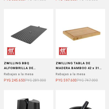
ZWILLING BBQ
ZWILLING TABLA DE
ALFOMBRILLA DE
MADERA BAMBOO 42 x 31
PROTECCION 45x31
cm
Rebajas a la mesa
Rebajas a la mesa
PYG
245.650
PYG
289.000
PYG
597.600
PYG
747.000