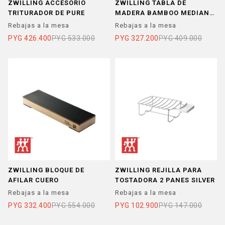
ZWILLING ACCESORIO
ZWILLING TABLA DE
TRITURADOR DE PURE
MADERA BAMBOO MEDIANA
36 x 25 cm
Rebajas a la mesa
Rebajas a la mesa
PYG
426.400
PYG
533.000
PYG
327.200
PYG
409.000
ZWILLING BLOQUE DE
ZWILLING REJILLA PARA
AFILAR CUERO
TOSTADORA 2 PANES SILVER
Rebajas a la mesa
Rebajas a la mesa
PYG
332.400
PYG
554.000
PYG
102.900
PYG
147.000