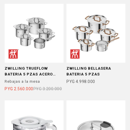
ZWILLING TRUEFLOW
ZWILLING BELLASERA
BATERIA 5 PZAS ACERO
BATERIA 5 PZAS
INOX
Rebajas a la mesa
PYG
4.998.000
PYG
2.560.000
PYG
3.200.000