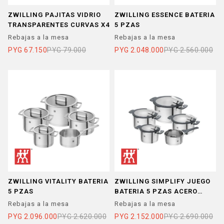
ZWILLING PAJITAS VIDRIO
ZWILLING ESSENCE BATERIA
TRANSPARENTES CURVAS X4
5 PZAS
Rebajas a la mesa
Rebajas a la mesa
PYG
67.150
PYG
79.000
PYG
2.048.000
PYG
2.560.000
ZWILLING VITALITY BATERIA
ZWILLING SIMPLIFY JUEGO
5 PZAS
BATERIA 5 PZAS ACERO
INOX
Rebajas a la mesa
Rebajas a la mesa
PYG
2.096.000
PYG
2.620.000
PYG
2.152.000
PYG
2.690.000