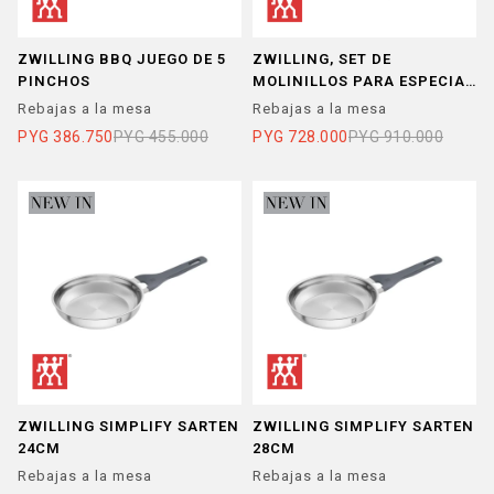
ZWILLING BBQ JUEGO DE 5
ZWILLING, SET DE
PINCHOS
MOLINILLOS PARA ESPECIAS
2 PZ
Rebajas a la mesa
Rebajas a la mesa
PYG
386.750
PYG
455.000
PYG
728.000
PYG
910.000
ZWILLING SIMPLIFY SARTEN
ZWILLING SIMPLIFY SARTEN
24CM
28CM
Rebajas a la mesa
Rebajas a la mesa