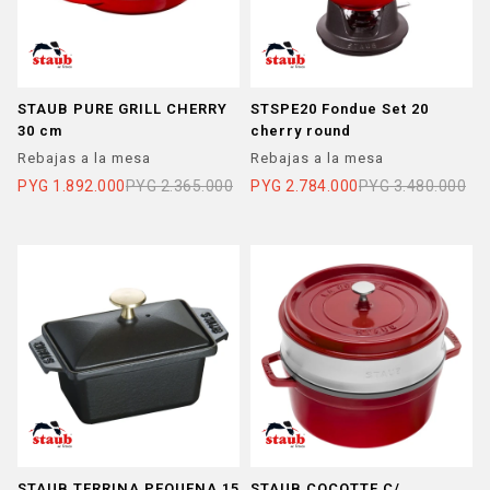
STAUB PURE GRILL CHERRY
STSPE20 Fondue Set 20
30 cm
cherry round
Rebajas a la mesa
Rebajas a la mesa
PYG
1.892.000
PYG
2.365.000
PYG
2.784.000
PYG
3.480.000
STAUB TERRINA PEQUENA 15
STAUB COCOTTE C/