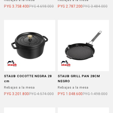
PYG
3.758.400
PYG
4.698.000
PYG
2.787.200
PYG
3.484.000
STAUB COCOTTE NEGRA 28
STAUB GRILL PAN 28CM
cm
NEGRO
Rebajas a la mesa
Rebajas a la mesa
PYG
3.201.800
PYG
4.574.000
PYG
1.048.600
PYG
1.498.000