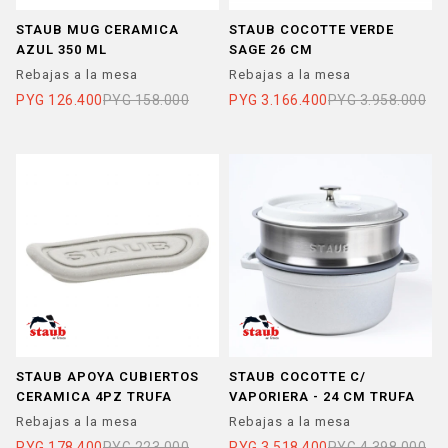
STAUB MUG CERAMICA
STAUB COCOTTE VERDE
AZUL 350 ML
SAGE 26 CM
Rebajas a la mesa
Rebajas a la mesa
PYG
126.400
PYG
158.000
PYG
3.166.400
PYG
3.958.000
STAUB APOYA CUBIERTOS
STAUB COCOTTE C/
CERAMICA 4PZ TRUFA
VAPORIERA - 24 CM TRUFA
Rebajas a la mesa
Rebajas a la mesa
PYG
178.400
PYG
223.000
PYG
3.518.400
PYG
4.398.000