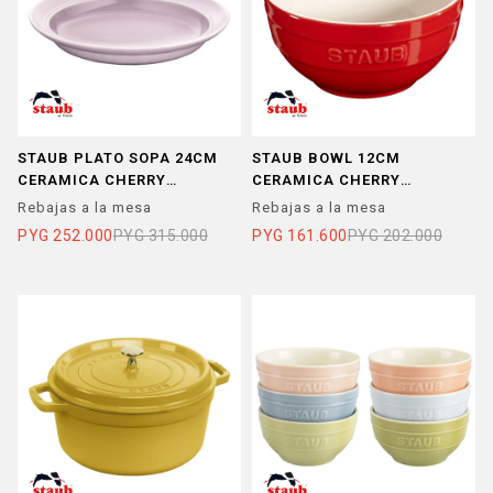
STAUB PLATO SOPA 24CM
STAUB BOWL 12CM
CERAMICA CHERRY
CERAMICA CHERRY
BLOSSOM
BLOSSOM
Rebajas a la mesa
Rebajas a la mesa
PYG
252.000
PYG
315.000
PYG
161.600
PYG
202.000