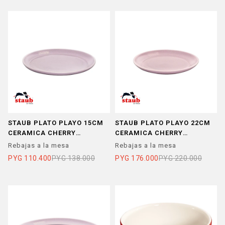
STAUB PLATO PLAYO 15CM
STAUB PLATO PLAYO 22CM
CERAMICA CHERRY
CERAMICA CHERRY
BLOSSOM
BLOSSOM
Rebajas a la mesa
Rebajas a la mesa
PYG
110.400
PYG
138.000
PYG
176.000
PYG
220.000