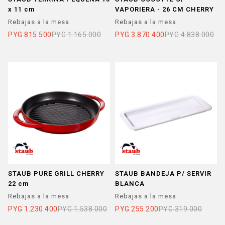
x 11 cm
VAPORIERA - 26 CM CHERRY
Rebajas a la mesa
Rebajas a la mesa
PYG
815.500
PYG
1.165.000
PYG
3.870.400
PYG
4.838.000
STAUB PURE GRILL CHERRY
STAUB BANDEJA P/ SERVIR
22 cm
BLANCA
Rebajas a la mesa
Rebajas a la mesa
PYG
1.230.400
PYG
1.538.000
PYG
255.200
PYG
319.000