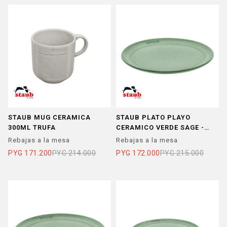
STAUB MUG CERAMICA
STAUB PLATO PLAYO
300ML TRUFA
CERAMICO VERDE SAGE -
STAUB PLATO PLAYO
Rebajas a la mesa
Rebajas a la mesa
PYG
171.200
PYG
214.000
PYG
172.000
PYG
215.000