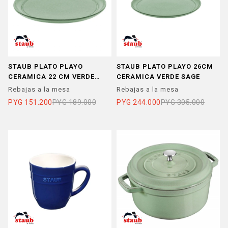
STAUB PLATO PLAYO
STAUB PLATO PLAYO 26CM
CERAMICA 22 CM VERDE
CERAMICA VERDE SAGE
SAGE
Rebajas a la mesa
Rebajas a la mesa
PYG
151.200
PYG
189.000
PYG
244.000
PYG
305.000