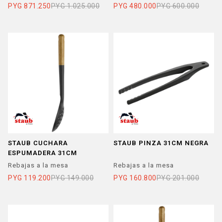
PYG
871.250
PYG
1.025.000
PYG
480.000
PYG
600.000
STAUB CUCHARA
STAUB PINZA 31CM NEGRA
ESPUMADERA 31CM
Rebajas a la mesa
Rebajas a la mesa
PYG
119.200
PYG
149.000
PYG
160.800
PYG
201.000