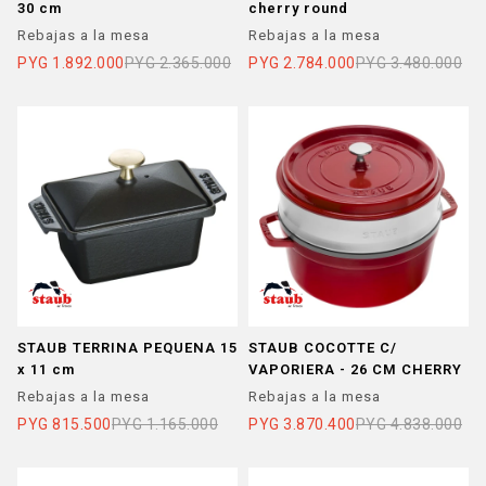
30 cm
cherry round
Rebajas a la mesa
Rebajas a la mesa
PYG
1.892.000
PYG
2.365.000
PYG
2.784.000
PYG
3.480.000
STAUB TERRINA PEQUENA 15
STAUB COCOTTE C/
x 11 cm
VAPORIERA - 26 CM CHERRY
Rebajas a la mesa
Rebajas a la mesa
PYG
815.500
PYG
1.165.000
PYG
3.870.400
PYG
4.838.000