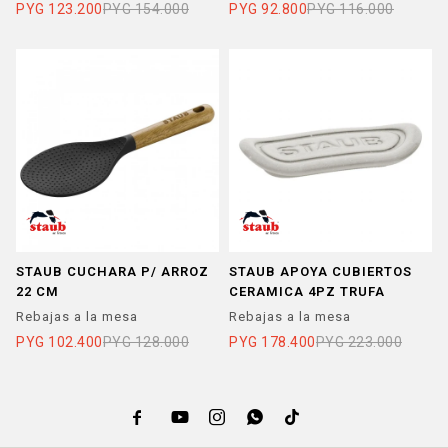
PYG
123.200
PYG
154.000
PYG
92.800
PYG
116.000
STAUB CUCHARA P/ ARROZ
STAUB APOYA CUBIERTOS
22 CM
CERAMICA 4PZ TRUFA
Rebajas a la mesa
Rebajas a la mesa
PYG
102.400
PYG
128.000
PYG
178.400
PYG
223.000




