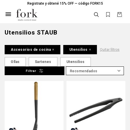
Registrate y obtené 15% OFF — código FORK15

Utensilios STAUB
Accesorios de cocina
Utensilios
Quitar filtros
Ollas
Sartenes
Utensilios
Recomendados