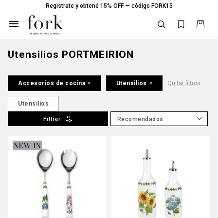
Registrate y obtené 15% OFF — código FORK15

Utensilios PORTMEIRION
Accesorios de cocina
Utensilios
Quitar filtros
Utensilios
Recomendados