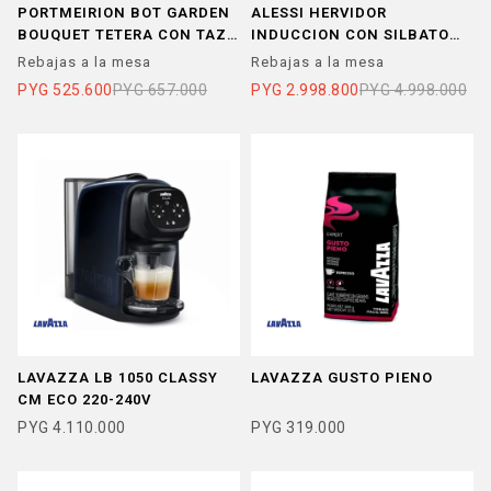
PORTMEIRION BOT GARDEN
ALESSI HERVIDOR
BOUQUET TETERA CON TAZA
INDUCCION CON SILBATO
P/1
RICHARD SAPPER
Rebajas a la mesa
Rebajas a la mesa
PYG
525.600
PYG
657.000
PYG
2.998.800
PYG
4.998.000
LAVAZZA LB 1050 CLASSY
LAVAZZA GUSTO PIENO
CM ECO 220-240V
PYG
4.110.000
PYG
319.000