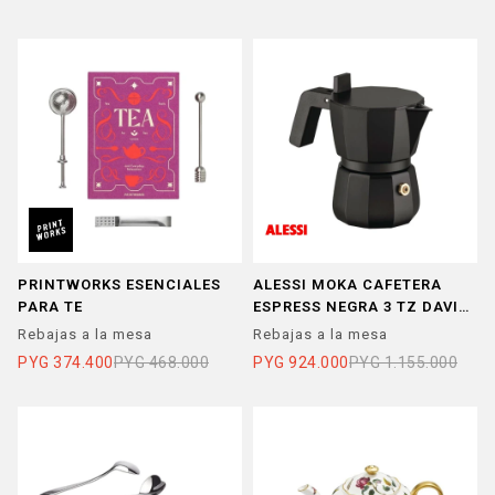
PRINTWORKS ESENCIALES
ALESSI MOKA CAFETERA
PARA TE
ESPRESS NEGRA 3 TZ DAVID
CHIPPERFIELD
Rebajas a la mesa
Rebajas a la mesa
PYG
374.400
PYG
468.000
PYG
924.000
PYG
1.155.000