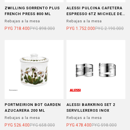
ZWILLING SORRENTO PLUS
ALESSI PULCINA CAFETERA
FRENCH PRESS 800 ML
ESPRESSO 6TZ MICHELE DE
LUCCHI ROJA INDUCCION
Rebajas a la mesa
Rebajas a la mesa
PYG
718.400
PYG
898.000
PYG
1.752.000
PYG
2.190.000
PORTMEIRION BOT GARDEN
ALESSI BARKRING SET 2
AZUCARERA 200 ML
SERVILLEREROS INOX
Rebajas a la mesa
Rebajas a la mesa
PYG
526.400
PYG
658.000
PYG
478.400
PYG
598.000