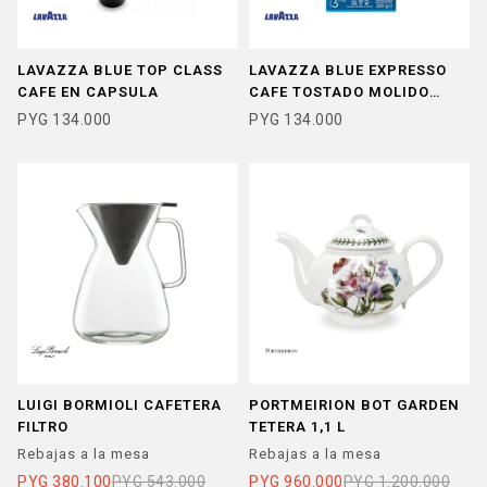
LAVAZZA BLUE TOP CLASS
LAVAZZA BLUE EXPRESSO
CAFE EN CAPSULA
CAFE TOSTADO MOLIDO
DESCAFEINADO
PYG
134.000
PYG
134.000
LUIGI BORMIOLI CAFETERA
PORTMEIRION BOT GARDEN
FILTRO
TETERA 1,1 L
Rebajas a la mesa
Rebajas a la mesa
PYG
380.100
PYG
543.000
PYG
960.000
PYG
1.200.000