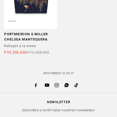
PORTMEIRION S MILLER
CHELSEA MANTEQUERA
Rebajas a la mesa
PYG
306.600
PYG
438.000
MOSTRANDO
21
DE
21





NEWSLETTER
¡Suscribite y recibí todas nuestras novedades!