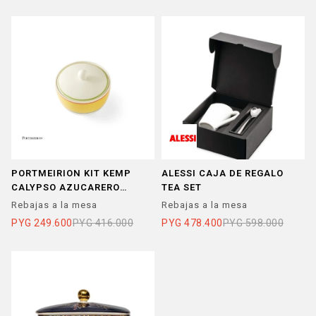
PORTMEIRION KIT KEMP
ALESSI CAJA DE REGALO
CALYPSO AZUCARERO
TEA SET
AMARILLO
Rebajas a la mesa
Rebajas a la mesa
PYG
249.600
PYG
416.000
PYG
478.400
PYG
598.000