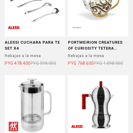
ALESSI CUCHARA PARA TE
PORTMEIRION CREATURES
SET X4
OF CURIOSITY TETERA
950ML
Rebajas a la mesa
Rebajas a la mesa
PYG
478.400
PYG
598.000
PYG
768.600
PYG
1.098.000