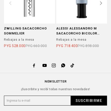
ZWILLING SACACORCHO
ALESSI ALESSANDRO M
A
SOMMELIER
SACACORCHO BICOLOR
S
CELESTE
R
Rebajas a la mesa
Rebajas a la mesa
R
PYG
528.000
PYG
660.000
PYG
718.400
PYG
898.000
P





NEWSLETTER
¡Suscribite y recibí todas nuestras novedades!
SUSCRIBIRME