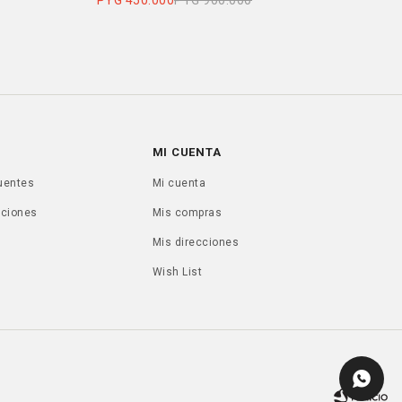
PYG
450.000
PYG
900.000
P
MI CUENTA
uentes
Mi cuenta
uciones
Mis compras
Mis direcciones
Wish List