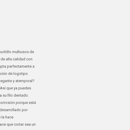
cuchillo multiusos de
de alta calidad con
dapta perfectamente a
ación de logotipo
elegante y atemporal?
 Así que ya puedes
a su filo dentado.
 corrosión porque está
desarrollado por
 la hace
 hace que cortar sea un