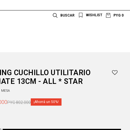
PYG
0
ING CUCHILLO UTILITARIO
ATE 13CM - ALL * STAR
A MESA
000
50
PYG
802.000