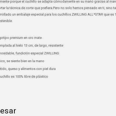
almente porque el cuchillo se adapta cómodamente en su mano gracias al m
rtar la técnica de corte que prefiera.Pero no solo hemos pensado en ti, sino 
rollado un embalaje especial para los cuchillos ZWILLING ALL*STAR que es 10
stenible.
o
ogotipo premium en oro mate
plada al hielo 13 cm, de largo, resistente
noxidable, fundición especial ZWILLING
o, se siente bien en la mano
tido, queso y alimentos con piel dura
uchillo es 100% libre de plástico
resar