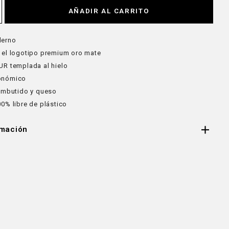
AÑADIR AL CARRITO
derno
 el logotipo premium oro mate
UR templada al hielo
onómico
embutido y queso
0% libre de plástico
rmación