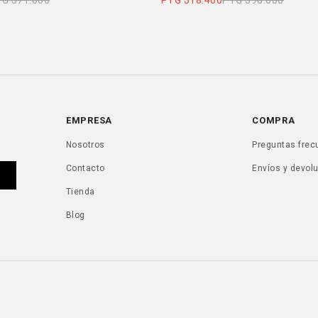
YG
571.000
PYG
318.400
PYG
398.000
EMPRESA
COMPRA
Nosotros
Preguntas frec
Contacto
Envíos y devol
Tienda
Blog