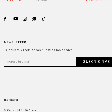
PYG
271.000
PYG
542.000
PYG
285.500
P





NEWSLETTER
¡Suscribite y recibí todas nuestras novedades!
SUSCRIBIRME
© Copyright 2026 / Fork