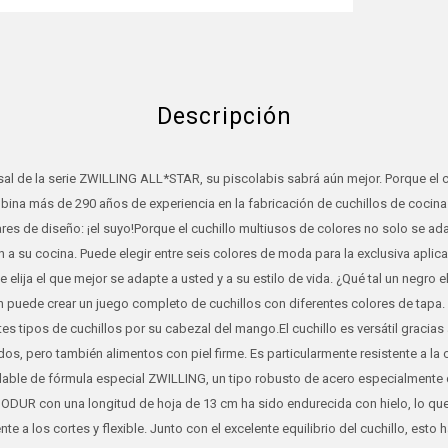
Descripción
rsal de la serie ZWILLING ALL*STAR, su piscolabis sabrá aún mejor. Porque el 
na más de 290 años de experiencia en la fabricación de cuchillos de cocina 
res de diseño: ¡el suyo!Porque el cuchillo multiusos de colores no solo se a
 a su cocina. Puede elegir entre seis colores de moda para la exclusiva aplic
elija el que mejor se adapte a usted y a su estilo de vida. ¿Qué tal un negro 
 puede crear un juego completo de cuchillos con diferentes colores de tapa.
es tipos de cuchillos por su cabezal del mango.El cuchillo es versátil gracias 
os, pero también alimentos con piel firme. Es particularmente resistente a la
dable de fórmula especial ZWILLING, un tipo robusto de acero especialmente 
ODUR con una longitud de hoja de 13 cm ha sido endurecida con hielo, lo que
te a los cortes y flexible. Junto con el excelente equilibrio del cuchillo, esto