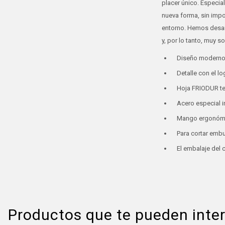
placer único. Especi
nueva forma, sin impo
entorno. Hemos desar
y, por lo tanto, muy so
Diseño modern
Detalle con el l
Hoja FRIODUR tem
Acero especial i
Mango ergonómic
Para cortar embu
El embalaje del c
Productos que te pueden inte