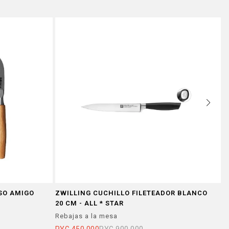
SO AMIGO
ZWILLING CUCHILLO FILETEADOR BLANCO
Z
20 CM - ALL * STAR
Rebajas a la mesa
R