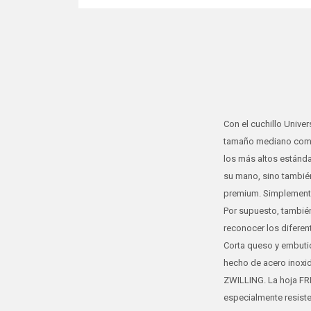
Con el cuchillo Unive
tamaño mediano combi
los más altos estánda
su mano, sino también
premium. Simplemente 
Por supuesto, también
reconocer los diferent
Corta queso y embutid
hecho de acero inoxi
ZWILLING. La hoja FRI
especialmente resisten