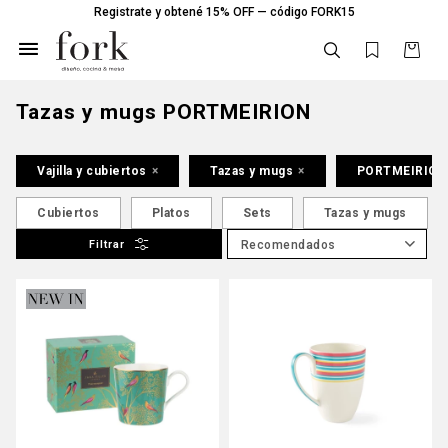
Registrate y obtené 15% OFF — código FORK15

Tazas y mugs PORTMEIRION
Vajilla y cubiertos
Tazas y mugs
PORTMEIRION
Cubiertos
Platos
Sets
Tazas y mugs
Recomendados