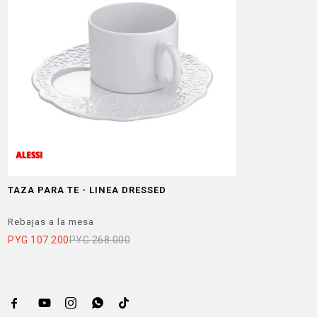
TAZA PARA TE - LINEA DRESSED
Rebajas a la mesa
PYG
107.200
PYG
268.000




