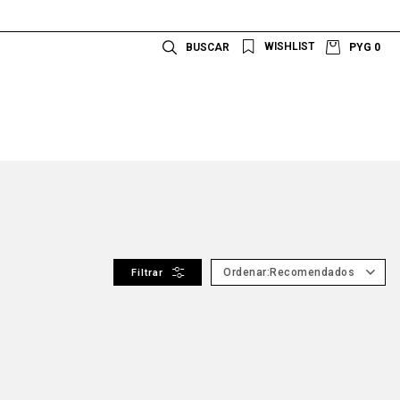
PYG
0
Recomendados