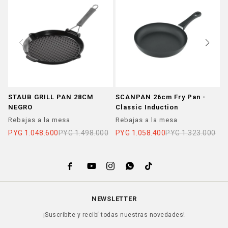
STAUB GRILL PAN 28CM
SCANPAN 26cm Fry Pan -
B
NEGRO
Classic Induction
S
Rebajas a la mesa
Rebajas a la mesa
R
PYG
1.048.600
PYG
1.498.000
PYG
1.058.400
PYG
1.323.000
P





NEWSLETTER
¡Suscribite y recibí todas nuestras novedades!