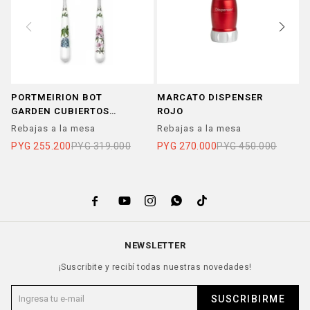
PORTMEIRION BOT
MARCATO DISPENSER
M
GARDEN CUBIERTOS
ROJO
N
ENSALADA SET x 2
Rebajas a la mesa
Rebajas a la mesa
R
PYG
255.200
PYG
319.000
PYG
270.000
PYG
450.000
P





NEWSLETTER
¡Suscribite y recibí todas nuestras novedades!
SUSCRIBIRME