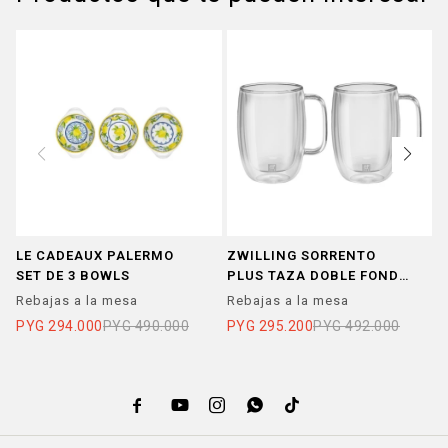
LE CADEAUX PALERMO
ZWILLING SORRENTO
P
SET DE 3 BOWLS
PLUS TAZA DOBLE FONDO
C
LATTE T. LARGO 450 ML X2
T
Rebajas a la mesa
Rebajas a la mesa
R
PYG
294.000
PYG
490.000
PYG
295.200
PYG
492.000
P




