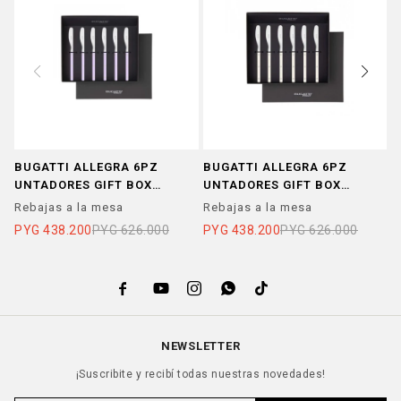
BUGATTI ALLEGRA 6PZ
BUGATTI ALLEGRA 6PZ
B
UNTADORES GIFT BOX
UNTADORES GIFT BOX
U
LILA
MARFIL
M
Rebajas a la mesa
Rebajas a la mesa
R
PYG
438.200
PYG
626.000
PYG
438.200
PYG
626.000
P





NEWSLETTER
¡Suscribite y recibí todas nuestras novedades!