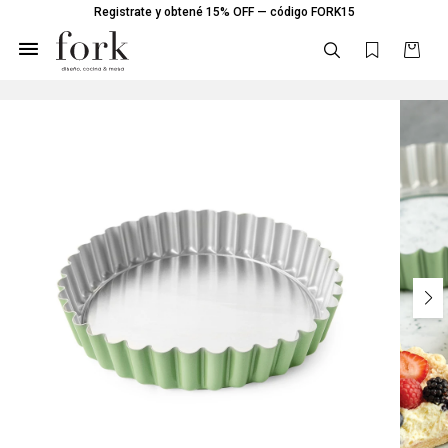
Registrate y obtené 15% OFF — código FORK15
