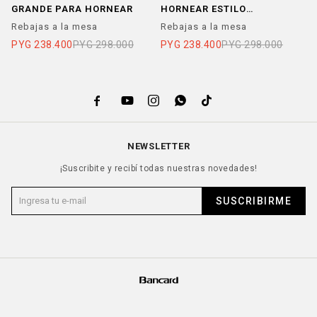
GRANDE PARA HORNEAR
HORNEAR ESTILO
D
VINTAGE
Rebajas a la mesa
Rebajas a la mesa
R
PYG
238.400
PYG
298.000
PYG
238.400
PYG
298.000
P





NEWSLETTER
¡Suscribite y recibí todas nuestras novedades!
SUSCRIBIRME