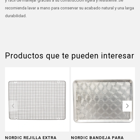
y fácil de manejar gracias a su construcción ligera y resistente. Se
recomienda lavar a mano para conservar su acabado natural y una larga
durabilidad.
Productos que te pueden interesar
NORDIC REJILLA EXTRA
NORDIC BANDEJA PARA
N