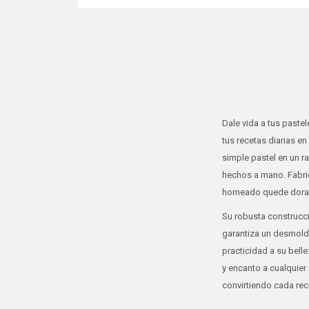
Dale vida a tus paste
tus recetas diarias e
simple pastel en un r
hechos a mano. Fabric
horneado quede dorado
Su robusta construcci
garantiza un desmoldad
practicidad a su bell
y encanto a cualquier
convirtiendo cada rece