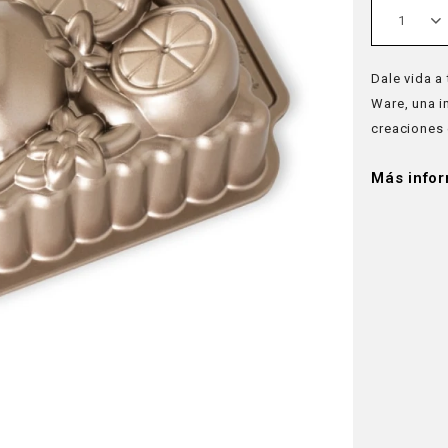
1
Dale vida a
Ware, una i
creaciones 
Más info