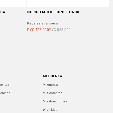
ICA
NORDIC MOLDE BUNDT SWIRL
N
Rebajas a la mesa
R
PYG
428.000
PYG
535.000
P
MI CUENTA
uentes
Mi cuenta
uciones
Mis compras
Mis direcciones
Wish List