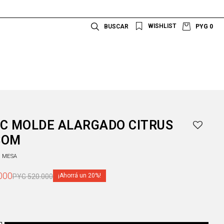
PYG
0
C MOLDE ALARGADO CITRUS
SOM
A MESA
000
20
PYG
520.000