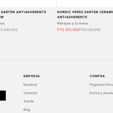
E SARTEN ANTIADHERENTE
NORDIC VERDE SARTEN CERAM
CM
ANTIADHERENTE
esa
Rebajas a la mesa
YG
540.000
PYG
392.000
PYG
560.000
EMPRESA
COMPRA
Nosotros
Preguntas frec
Contacto
Envíos y devol
Tienda
Blog