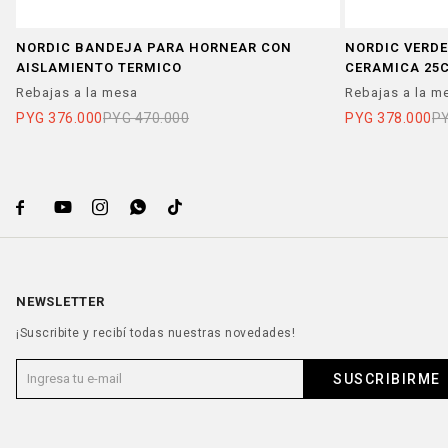
NORDIC BANDEJA PARA HORNEAR CON
NORDIC VERD
AISLAMIENTO TERMICO
CERAMICA 25
Rebajas a la mesa
Rebajas a la m
PYG
376.000
PYG
470.000
PYG
378.000
P





NEWSLETTER
¡Suscribite y recibí todas nuestras novedades!
SUSCRIBIRME