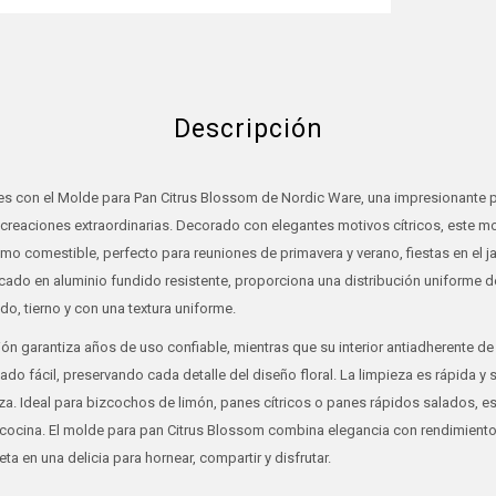
Descripción
les con el Molde para Pan Citrus Blossom de Nordic Ware, una impresionante 
n creaciones extraordinarias. Decorado con elegantes motivos cítricos, este m
amo comestible, perfecto para reuniones de primavera y verano, fiestas en el j
ado en aluminio fundido resistente, proporciona una distribución uniforme d
, tierno y con una textura uniforme.
ón garantiza años de uso confiable, mientras que su interior antiadherente de
o fácil, preservando cada detalle del diseño floral. La limpieza es rápida y s
eza. Ideal para bizcochos de limón, panes cítricos o panes rápidos salados, e
 cocina. El molde para pan Citrus Blossom combina elegancia con rendimiento
ta en una delicia para hornear, compartir y disfrutar.