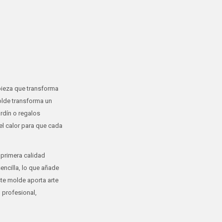
pieza que transforma
olde transforma un
ardín o regalos
el calor para que cada
 primera calidad
encilla, lo que añade
ste molde aporta arte
 profesional,